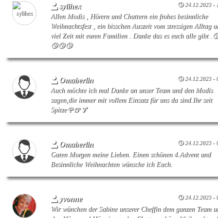
24.12.2023 - 
sylihex
Allen Modis , Hörern und Chattern ein frohes besinnliche
Weihnachtsfest , ein bisschen Auszeit vom stressigen Alltag 
viel Zeit mit euren Familien . Danke das es euch alle gibt .
😘😘😘
24.12.2023 - 
Omaberlin
Auch möchte ich mal Danke an unser Team und den Modis
sagen,die immer mit vollem Einsatz für uns da sind.Ihr seit
Spitze🌹🍺🍹
24.12.2023 - 
Omaberlin
Guten Morgen meine Lieben. Einen schönen 4.Advent und
Besinnliche Weihnachten wünsche ich Euch.
24.12.2023 - 
yvonne
Wir wünchen der Sabine unserer Cheffin dem ganzen Team u