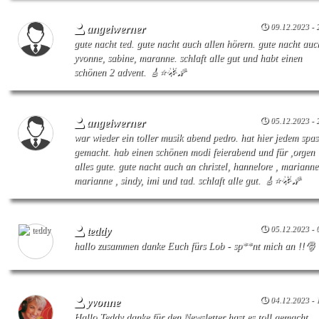
09.12.2023 - 
angelwerner
gute nacht ted. gute nacht auch allen hörern. gute nacht auc
yvonne, sabine, maranne. schlaft alle gut und habt einen
schönen 2 advent. 🎸⭐🌟🌠
05.12.2023 - 
angelwerner
war wieder ein toller musik abend pedro. hat hier jedem spas
gemacht. hab einen schönen modi feierabend und für ,orgen
alles gute. gute nacht auch an christel, hannelore , marianne
marianne , sindy, imi und tad. schlaft alle gut. 🎸⭐🌟🌠
05.12.2023 - 
teddy
hallo zusammen danke Euch fürs Lob - sp**nt mich an !!🎅
04.12.2023 - 
yvonne
Hallo Teddy danke für den Newsletter hast es toll gemacht