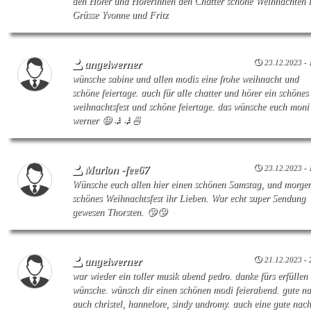
den Hörer und Hörerinnen den Chatter schöne Weihnachten l
Grüsse Yvonne und Fritz
23.12.2023 - 
angelwerner
wünsche sabine und allen modis eine frohe weihnacht und
schöne feiertage. auch für alle chatter und hörer ein schönes
weihnachtsfest und schöne feiertage. das wünsche euch moni
werner 😀🌲🌲🍜
23.12.2023 - 
Marion -fee67
Wünsche euch allen hier einen schönen Samstag, und morgen
schönes Weihnachtsfest ihr Lieben. War echt super Sendung
gewesen Thorsten. 😘😘
21.12.2023 - 
angelwerner
war wieder ein toller musik abend pedro. danke fürs erfüllen
wünsche. wünsch dir einen schönen modi feierabend. gute na
auch christel, hannelore, sindy undromy. auch eine gute nach