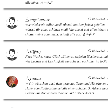
alle hörer. 🎸⭐🌟🌠
19.12.2023 - 
angelwerner
war wieder ein toller musik abend. hat hier jedem gefallen.
wünsch dir einen schönen modi feierabend und allen hörern 
chattern eine gute nacht. schlaft alle gut. 🎸⭐🌟🌠
18.12.2023 - 
H@nsy
Neue Woche, neues Glück :Einen stressfreien Wochenstart mi
viel Lachen und Leichtigkeit wünsche ich euch hier im ROM
16.12.2023 - 
yvonne
W🍀ir wünschen auch dem gesamten Team und Hörerinnen 
Hörer vom Radioostseemelodie einen schönen 3. Advent lieb
Grüsse aus der Schweiz Yvonne und Fritz🍀🍀🍀🍀