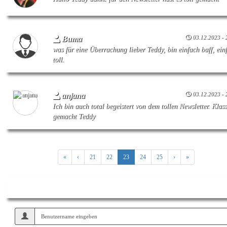
03.12.2023 - 
Buma
was für eine Überrachung lieber Teddy, bin einfach baff, ein
toll.
03.12.2023 - 
anjana
Ich bin auch total begeistert von dem tollen Newsletter. Klas
gemacht Teddy
«
‹
21
22
23
24
25
›
»
Intern