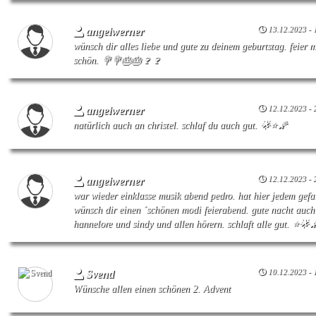
13.12.2023 - 
angelwerner
wünsch dir alles liebe und gute zu deinem geburtstag. feier 
schön. 💐💐🎂🎂🍷🍷
12.12.2023 - 
angelwerner
natürlich auch an christel. schlaf du auch gut. 🌟⭐🌠
12.12.2023 - 
angelwerner
war wieder einklasse musik abend pedro. hat hier jedem gefa
wünsch dir einen ´schönen modi feierabend. gute nacht auch
hannelore und sindy und allen hörern. schlaft alle gut. ⭐🌟
10.12.2023 - 
Svend
Wünsche allen einen schönen 2. Advent