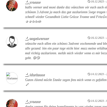
16.12.2023 - 
yvonne
hallo werner und moni danke das wünschen wir euch auch e
schönen 3.Advent ja mach das gut auskurieren Sorge tragen 
schnell wieder Gesundheit Liebe Grüsse Yvonne und Fritz👍
🍀🍀☕☕🐞
16.12.2023 - 
angelwerner
wünsche euch allen ein schönes 3advent wochenende und ble
alle gesund. bin ein paar tage nicht hier. muss meine erkältu
mal richtig auskurieren. melde mich wieder wenn es mir bess
geht. 😪😘
14.12.2023 - 
Marianne
Guten Abend möcht Danke sagen freu mich wenn es gefallen
💕
14.12.2023 - 
yvonne
danke werner für deine komplimente ja war wieder super spez