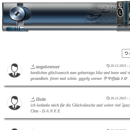
Startseite
z
26.12.2023 - 
angelwerner
herzlichen glückwunsch zum geburtstga kika und hotte und vi
gesundheit. feiert mal schön. gggvlg werner 💐🌹🎂🍰🍷🍺
26.12.2023 - 
Hotte
ich bedanke mich für die Glückwünsche und weiter viel Spas
Chat - D A N K E