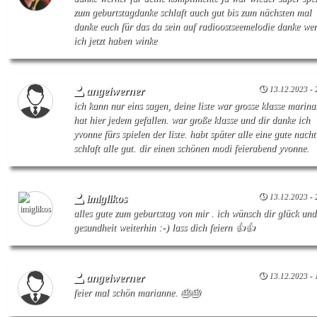
zum geburtstagdanke schlaft auch gut bis zum nächsten mal
danke euch für das da sein auf radioostseemelodie danke we
ich jetzt haben winke
13.12.2023 - 
angelwerner
ich kann nur eins sagen, deine liste war grosse klasse marina
hat hier jedem gefallen. war große klasse und dir danke ich
yvonne fürs spielen der liste. habt später alle eine gute nach
schlaft alle gut. dir einen schönen modi feierabend yvonne.
13.12.2023 - 
imiglikos
alles gute zum geburtstag von mir . ich wünsch dir glück und
gesundheit weiterhin :-) lass dich feiern 👍👍
13.12.2023 - 
angelwerner
feier mal schön marianne. 🎂🎂